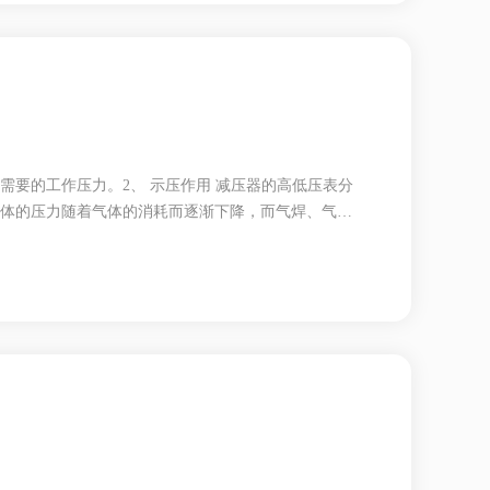
需要的工作压力。2、 示压作用 减压器的高低压表分
气体的压力随着气体的消耗而逐渐下降，而气焊、气割
压力，使其出低压室往外输送的工作压力不至于随着
气体对活门的作用：正作用式、反作用式。