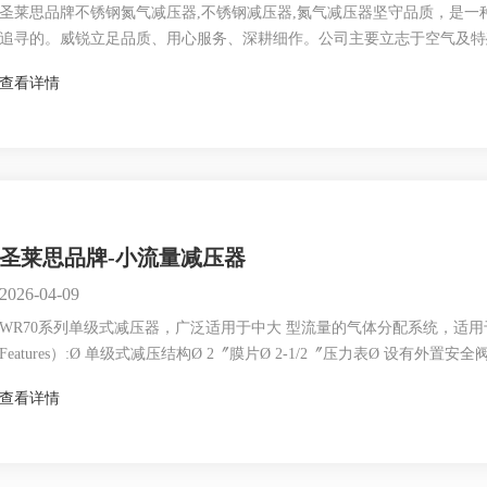
圣莱思品牌不锈钢氮气减压器,不锈钢减压器,氮气减压器坚守品质，是
追寻的。威锐立足品质、用心服务、深耕细作。公司主要立志于空气及特
本”的经营方针，本着“互惠互利”的原则，愿与商界新老客户一起互补互
查看详情
减压器,不锈钢减压器,氦气减压器,氩气减压器,二氧化碳减压器生产厂家如有需
圣莱思品牌-小流量减压器
2026-04-09
WR70系列单级式减压器，广泛适用于中大 型流量的气体分配系统，适用于
Features）:Ø 单级式减压结构Ø 2〞膜片Ø 2-1/2〞压力表Ø 设有外置安全阀
2009Ø 重量1.4kg材质(Materials):Ø 母体···
查看详情