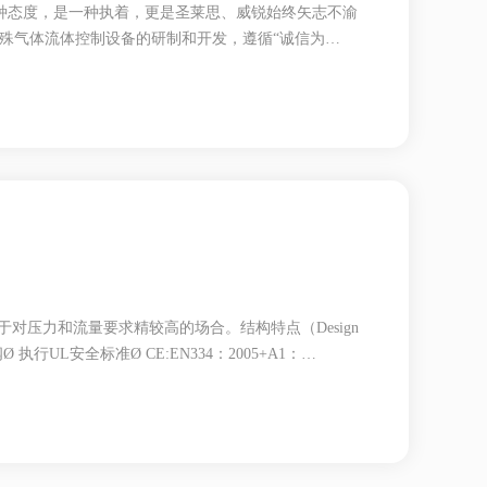
一种态度，是一种执着，更是圣莱思、威锐始终矢志不渝
殊气体流体控制设备的研制和开发，遵循“诚信为
助，通力合作，共创辉煌。圣莱思是国内外专业的氮气
求请联系：俞经理 13105534999
对压力和流量要求精较高的场合。结构特点（Design
Ø 执行UL安全标准Ø CE:EN334：2005+A1：