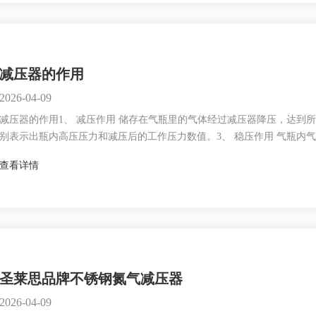
减压器的作用
2026-04-09
减压器的作用1、 减压作用 储存在气瓶里的气体经过减压器降压，达到所
别表示出瓶内高压压力和减压后的工作压力数值。3、 稳压作用 气瓶内
工作时要求气体工作压力相对稳定。减压器即能保证输出稳定的气体工作
查看详情
气瓶内高压气体压力的变化而变化。氧气减压器减压器的分类1、按高压
圣莱思品牌不锈钢氮气减压器
2026-04-09